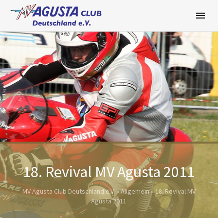
Zum
Inhalt
springen
18. Revival MV Agusta 2011
MV Agusta Club Deutschland e.V.
»
Allgemein
»
18. Revival MV
Agusta 2011