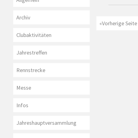
Archiv
Seitennum
«
Vorherige Seite
der
Clubaktivitäten
Beiträge
Jahrestreffen
Rennstrecke
Messe
Infos
Jahreshauptversammlung