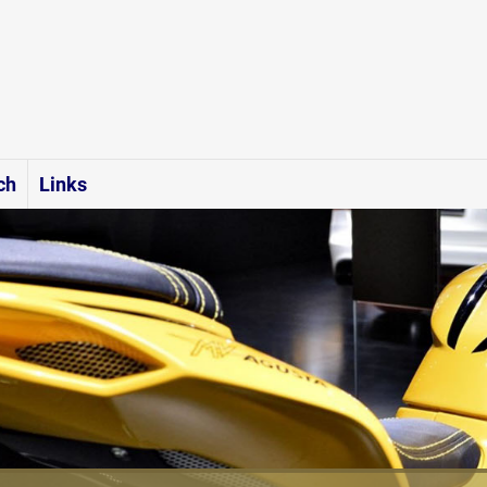
ch
Links