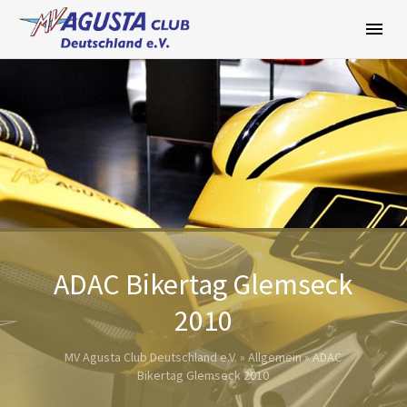
Zum
Inhalt
springen
ADAC Bikertag Glemseck
2010
MV Agusta Club Deutschland e.V.
»
Allgemein
»
ADAC
Bikertag Glemseck 2010