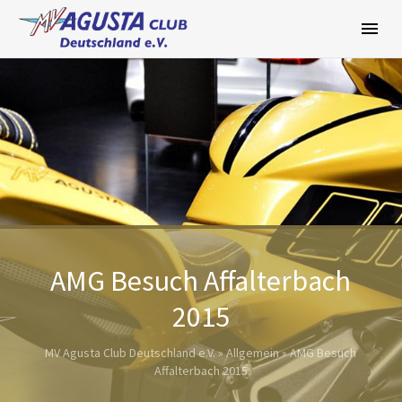
Zum
Inhalt
springen
AMG Besuch Affalterbach
2015
MV Agusta Club Deutschland e.V.
»
Allgemein
»
AMG Besuch
Affalterbach 2015