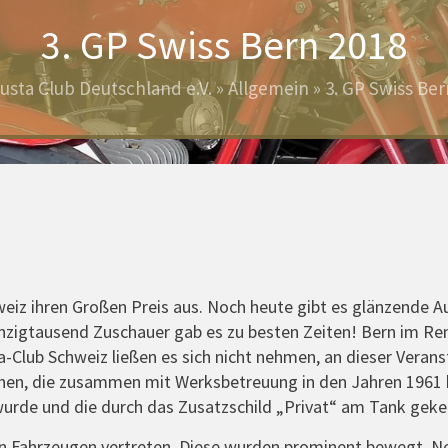
3. GP Swiss Bern 2018
usta Club Deutschland e.V.
»
Allgemein
»
3. GP Swiss Ber
hweiz ihren Großen Preis aus. Noch heute gibt es glänzende
igtausend Zuschauer gab es zu besten Zeiten! Bern im Rennf
-Club Schweiz ließen es sich nicht nehmen, an dieser Verans
en, die zusammen mit Werksbetreuung in den Jahren 1961 bi
wurde und die durch das Zusatzschild „Privat“ am Tank gek
en Fahrzeugen vertreten. Diese wurden prominent bewegt. Ne