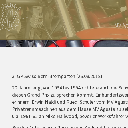
MV Ag
3. GP Swiss Bern-Bremgarten (26.08.2018)
20 Jahre lang, von 1934 bis 1954 richtete auch die Sc
diesen Grand Prix zu sprechen kommt. Einhundertzwanz
erinnern. Erwin Naldi und Ruedi Schuler vom MV Agusta
Privatrennmaschinen aus dem Hause MV Agusta zu seh
u.a. 1961-62 an Mike Hailwood, bevor er Werksfahrer 
Bei den Autos waren Porsche und Audi mit historisch