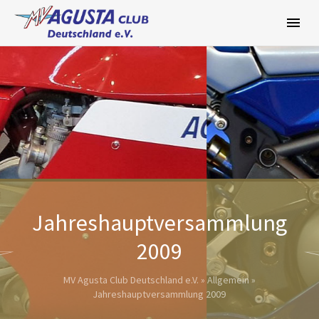
Zum
Inhalt
springen
Jahreshauptversammlung
2009
MV Agusta Club Deutschland e.V.
»
Allgemein
»
Jahreshauptversammlung 2009