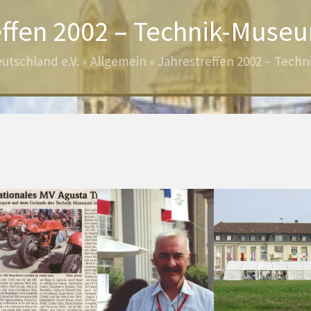
effen 2002 – Technik-Muse
utschland e.V.
»
Allgemein
»
Jahrestreffen 2002 – Tech