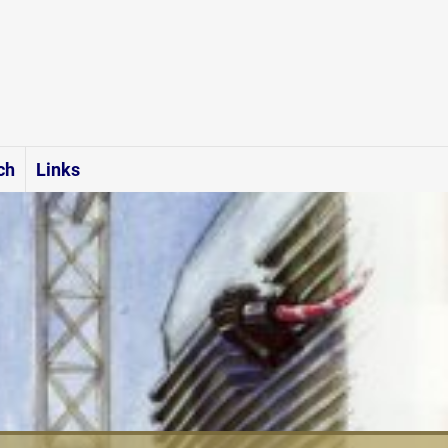
ch
Links