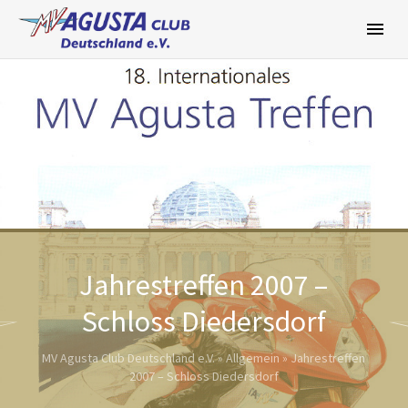
Zum
Inhalt
springen
Jahrestreffen 2007 –
Schloss Diedersdorf
MV Agusta Club Deutschland e.V.
»
Allgemein
»
Jahrestreffen
2007 – Schloss Diedersdorf