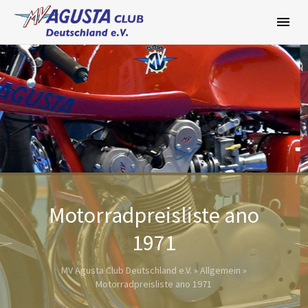
Zum
Inhalt
springen
Motorradpreisliste ano
1971
MV Agusta Club Deutschland e.V.
»
Allgemein
»
Motorradpreisliste ano 1971