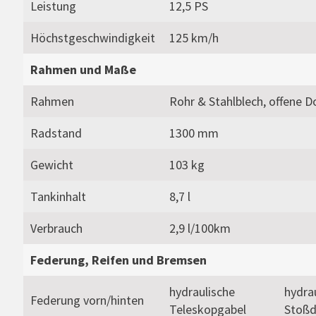
Leistung
12,5 PS
Höchstgeschwindigkeit
125 km/h
Rahmen und Maße
Rahmen
Rohr & Stahlblech, offene D
Radstand
1300 mm
Gewicht
103 kg
Tankinhalt
8,7 l
Verbrauch
2,9 l/100km
Federung, Reifen und Bremsen
hydraulische
hydra
Federung vorn/hinten
Teleskopgabel
Stoß