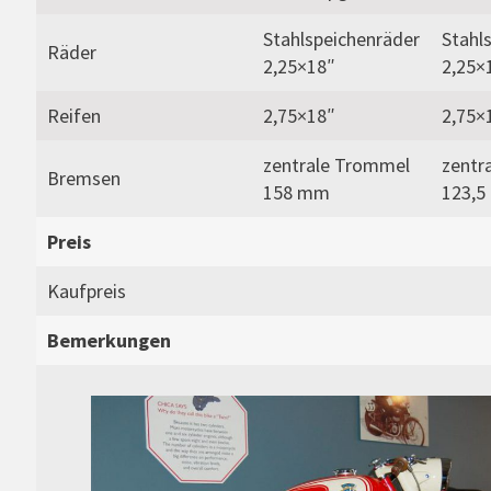
Stahlspeichenräder
Stahl
Räder
2,25×18″
2,25×
Reifen
2,75×18″
2,75×
zentrale Trommel
zentr
Bremsen
158 mm
123,
Preis
Kaufpreis
Bemerkungen