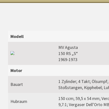
Modell
MV Agusta
150 RS „S“
1969-1973
Motor
1 Zylinder; 4 Takt; Ölsumpf;
Bauart
Stoßstangen, Kipphebel; Luf
150 ccm; 59,5 x 54 mm; Ver
Hubraum
9,7:1; Vergaser Dell’Orto M