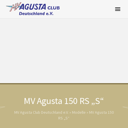
Zum
Inhalt
springen
MV Agusta 150 RS „S“
MV Agusta Club Deutschland e.V.
»
Modelle
»
MV Agusta 150
RS „S“