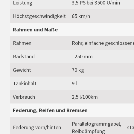
Leistung
3,5 PS bei 3500 U/min
Höchstgeschwindigkeit
65 km/h
Rahmen und Maße
Rahmen
Rohr, einfache geschlossene
Radstand
1250 mm
Gewicht
70 kg
Tankinhalt
9 l
Verbrauch
2,5 l/100km
Federung, Reifen und Bremsen
Parallelogrammgabel,
Federung vorn/hinten
sta
Reibdämpfung