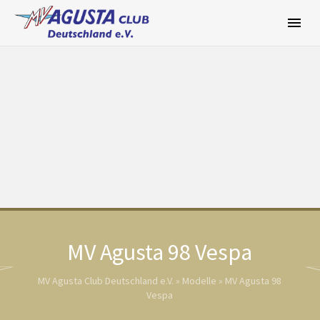
Zum
Inhalt
springen
MV Agusta 98 Vespa
MV Agusta Club Deutschland e.V.
»
Modelle
»
MV Agusta 98
Vespa