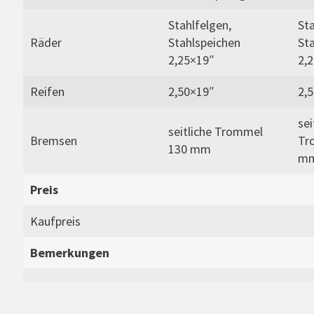
Stahlfelgen,
Sta
Räder
Stahlspeichen
St
2,25×19″
2,
Reifen
2,50×19″
2,
sei
seitliche Trommel
Bremsen
Tr
130 mm
m
Preis
Kaufpreis
Bemerkungen