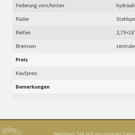
Federung vorn/hinten
hydraul
Räder
Stahlsp
Reifen
2,75×18
Bremsen
zentral
Preis
Kaufpreis
Bemerkungen
Nehmen Sie teil an unserer Geme