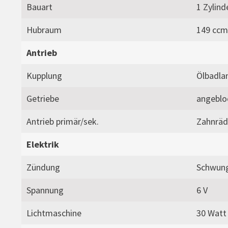
Bauart
1 Zylind
Hubraum
149 ccm;
Antrieb
Kupplung
Ölbadla
Getriebe
angeblo
Antrieb primär/sek.
Zahnräd
Elektrik
Zündung
Schwun
Spannung
6 V
Lichtmaschine
30 Watt