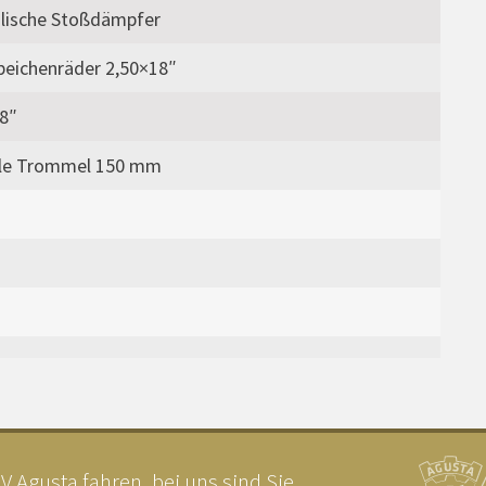
lische Stoßdämpfer
peichenräder 2,50×18″
8″
ale Trommel 150 mm
 Agusta fahren, bei uns sind Sie