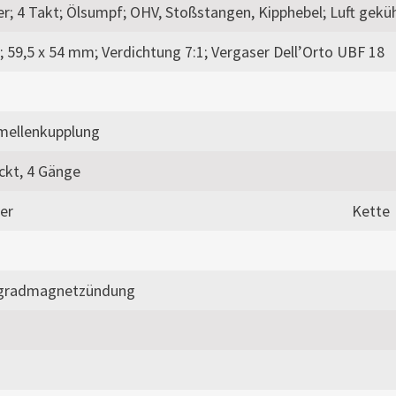
er; 4 Takt; Ölsumpf; OHV, Stoßstangen, Kipphebel; Luft geküh
 59,5 x 54 mm; Verdichtung 7:1; Vergaser Dell’Orto UBF 18
mellenkupplung
ckt, 4 Gänge
er
Kette
gradmagnetzündung