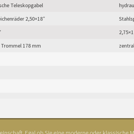
ische Teleskopgabel
hydrau
eichenräder 2,50×18″
Stahls
″
2,75×1
e Trommel 178 mm
zentr
inschaft. Egal ob Sie eine moderne oder klassische MV