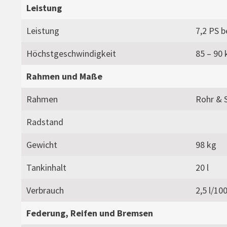
Leistung
Leistung
7,2 PS b
Höchstgeschwindigkeit
85 – 90
Rahmen und Maße
Rahmen
Rohr & S
Radstand
Gewicht
98 kg
Tankinhalt
20 l
Verbrauch
2,5 l/1
Federung, Reifen und Bremsen