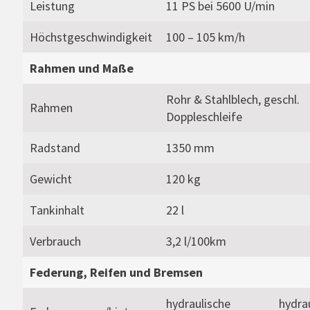
Leistung
11 PS bei 5600 U/min
Höchstgeschwindigkeit
100 – 105 km/h
Rahmen und Maße
Rohr & Stahlblech, geschl.
Rahmen
Doppleschleife
Radstand
1350 mm
Gewicht
120 kg
Tankinhalt
22 l
Verbrauch
3,2 l/100km
Federung, Reifen und Bremsen
hydraulische
hydra