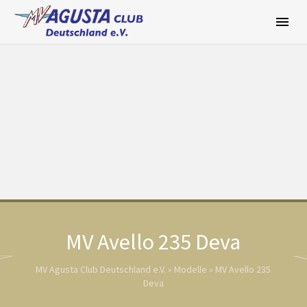
Zum
Inhalt
springen
MV Avello 235 Deva
MV Agusta Club Deutschland e.V.
»
Modelle
»
MV Avello 235
Deva