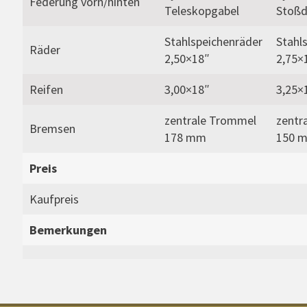
Federung vorn/hinten
Teleskopgabel
Stoß
Stahlspeichenräder
Stahl
Räder
2,50×18″
2,75×
Reifen
3,00×18″
3,25×
zentrale Trommel
zentr
Bremsen
178 mm
150 
Preis
Kaufpreis
Bemerkungen