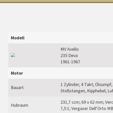
Modell
MV Avello
235 Deva
1961-1967
Motor
1 Zylinder; 4 Takt; Ölsumpf;
Bauart
Stoßstangen, Kipphebel; Luf
231,7 ccm; 69 x 62 mm; Ver
Hubraum
7,5:1; Vergaser Dell’Orto M