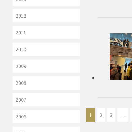
2012
2011
2010
2009
2008
2007
Seitennumm
1
2
3
…
2006
der
Beiträge