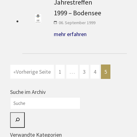
Jahrestreffen
1999 – Bodensee
06. September 1999
mehr erfahren
Seitennummerierung
«
Vorherige Seite
1
…
3
4
5
der
Beiträge
Suche im Archiv
Suche
Verwandte Kategorien