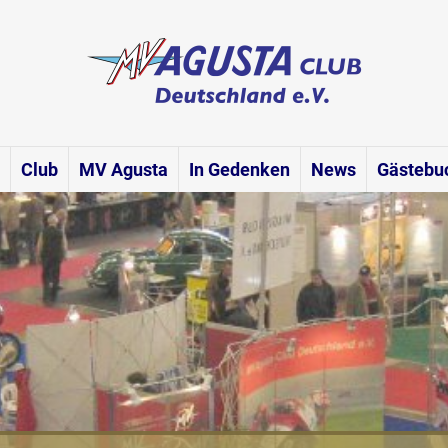
Club
MV Agusta
In Gedenken
News
Gästebu