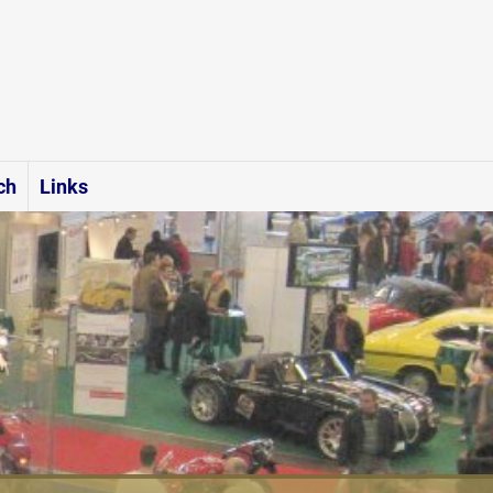
ch
Links