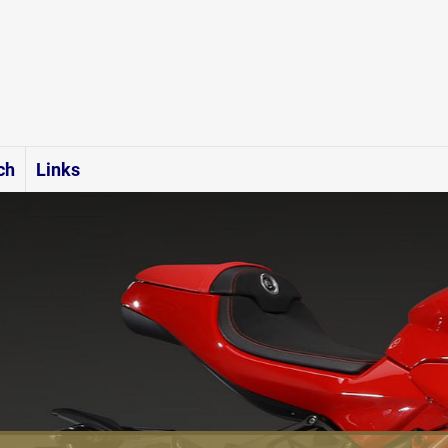
ch
Links