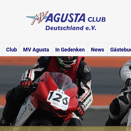
Club
MV Agusta
In Gedenken
News
Gästebu