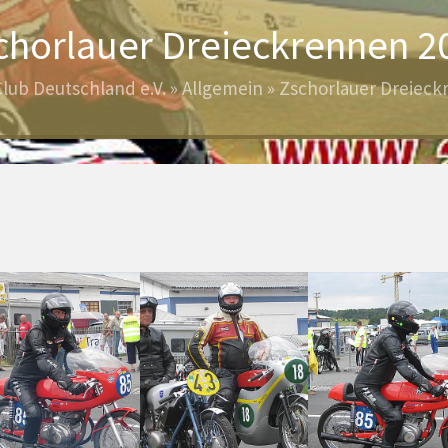
chorlauer Dreieckrennen 2
lub Deutschland e.V.
»
Allgemein
»
Zschorlauer Dreieck