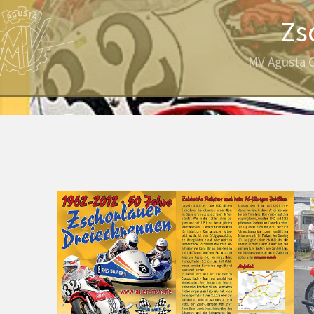
Zs
MV Agusta C